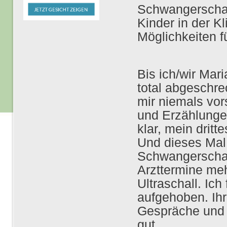
Schwangerschaft
Kinder in der K
Möglichkeiten f
Bis ich/wir Mar
total abgeschre
mir niemals vo
und Erzählungen
klar, mein drit
Und dieses Mal 
Schwangerschaf
Arzttermine me
Ultraschall. Ich
aufgehoben. Ihre
Gespräche und d
gut.