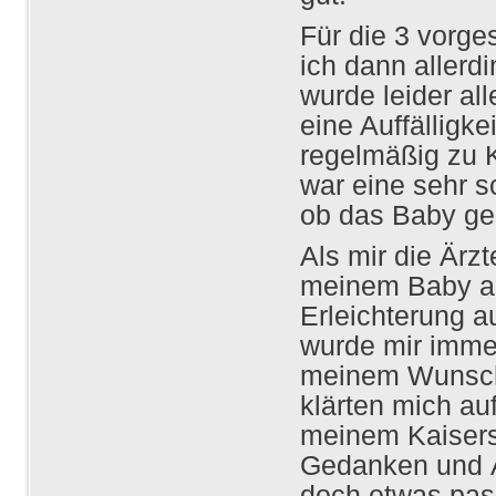
Für die 3 vorg
ich dann allerd
wurde leider a
eine Auffälligke
regelmäßig zu K
war eine sehr s
ob das Baby gesu
Als mir die Ärz
meinem Baby al
Erleichterung a
wurde mir imme
meinem Wunsch e
klärten mich au
meinem Kaisersc
Gedanken und Ä
doch etwas pas