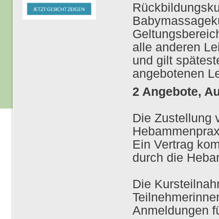
Rückbildungsku
Babymassageku
Geltungsbereich
alle anderen L
und gilt spätes
angebotenen Le
2 Angebote, A
Die Zustellung
Hebammenpraxis 
Ein Vertrag ko
durch die Heba
Die Kursteilnah
Teilnehmerinnen
Anmeldungen für