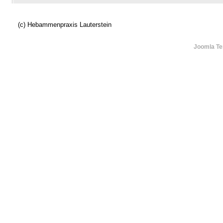
(c) Hebammenpraxis Lauterstein
Joomla Te