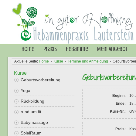
Home
Praxis
Hebamme
Mein Angebot
Aktuelle Seite:
Home
Kurse
Termine und Anmeldung
Geburtsvorber
Kurse
Geburtsvorbereitu
Geburtsvorbereitung
Yoga
Beginn:
10. 
Rückbildung
Ende:
18. 
rund um fit
Kurs-Nr.:
GVK
Babymassage
Preis:
Kost
SpielRaum