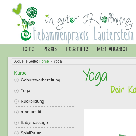
Home
Praxis
Hebamme
Mein Angebot
Aktuelle Seite:
Home
Yoga
Yoga
Kurse
Geburtsvorbereitung
Dein Kö
Yoga
Rückbildung
rund um fit
Babymassage
SpielRaum