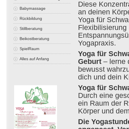
Diese Konzentr
Babymassage
an deinen Körpe
Yoga für Schwan
Rückbildung
Flexibilisierun
Stillberatung
Entspannungsüb
Beikostberatung
Yogapraxis.
SpielRaum
Yoga für Schwa
Alles auf Anfang
Geburt
– lerne 
bewusst wahrzu
dich und dein 
Yoga für Schw
Durch eine ges
ein Raum der R
Körper und dem
Die Yogastund