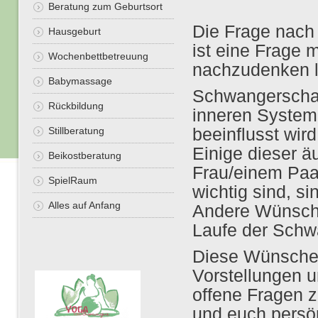
Beratung zum Geburtsort
Die Frage nach d
Hausgeburt
ist eine Frage m
Wochenbettbetreuung
nachzudenken l
Babymassage
Schwangerschaf
Rückbildung
inneren System
Stillberatung
beeinflusst wird
Einige dieser ä
Beikostberatung
Frau/einem Paa
SpielRaum
wichtig sind, si
Alles auf Anfang
Andere Wünsche
Laufe der Schw
Diese Wünsche
Vorstellungen u
offene Fragen z
und euch persön