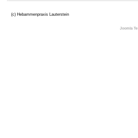
(c) Hebammenpraxis Lauterstein
Joomla Te